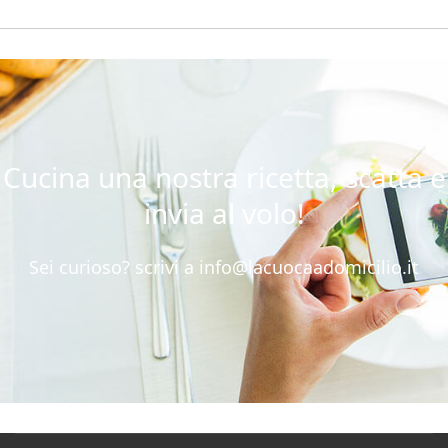
Cucina una nostra ricetta, scatta e
invia al volo!
Sei curioso? scrivi a
info@lacuocaadomicilio.it