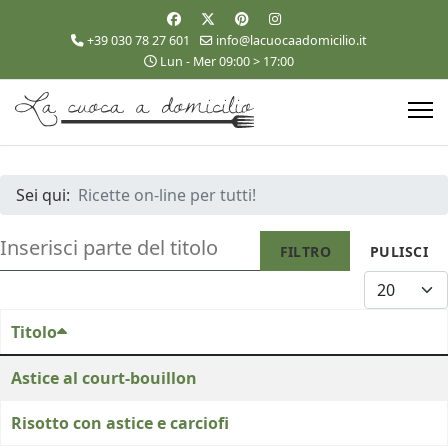
+39 030 78 27 601
info@lacuocaadomicilio.it
Lun - Mer 09:00 > 17:00
Sei qui:
Ricette on-line per tutti!
INSERISCI PARTE DEL TITOLO
FILTRO
PULISCI
VISUALIZZA
Titolo
Astice al court-bouillon
Risotto con astice e carciofi