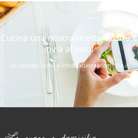
Cucina una nostra ricetta, scatta e
invia al volo!
Sei curioso? scrivi a
info@lacuocaadomicilio.it