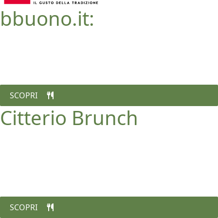
bbuono.it:
il gusto autentico della tradizione bresciana e
gardesana.....
SCOPRI
Citterio Brunch
Il ritorno al gusto autentico dei salumi.
Dal maritozzo salato allo spiedino chic di frutta, fino
alla tartelletta gourmet
SCOPRI