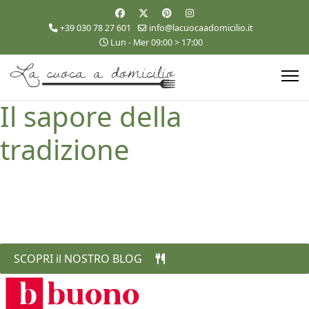
+39 030 78 27 601
info@lacuocaadomicilio.it
Lun - Mer 09:00 > 17:00
Il sapore della
tradizione
Il viaggio del gusto. Ricette italiane autentiche,
stagionali e in tendenza, ogni giorno.
SCOPRI il NOSTRO BLOG