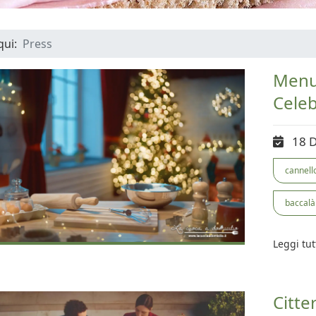
 qui:
Press
Menu 
Celeb
18 
cannell
baccalà
Leggi tut
Citte