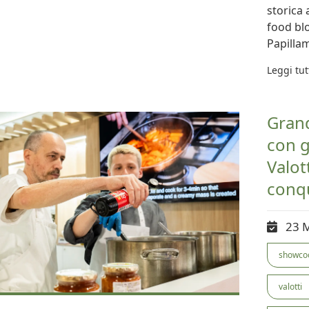
storica 
food blo
Papilla
Leggi tut
Grand
con g
Valot
conqu
23 
showco
valotti