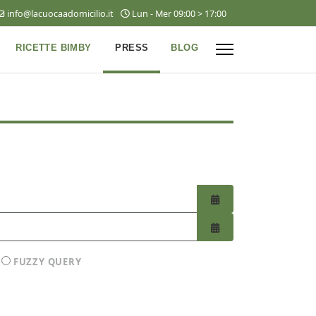
info@lacuocaadomicilio.it
Lun - Mer 09:00 > 17:00
RICETTE BIMBY
PRESS
BLOG
APRI IL CALENDARI
APRI IL CALENDARI
FUZZY QUERY