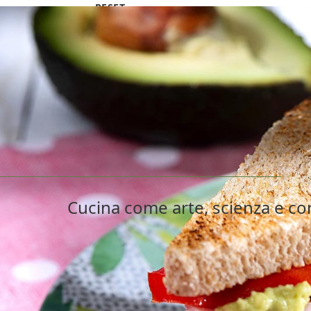
RESET
Filtri selezionati
Utilizza i filtri
Cucina come arte, scienza e con