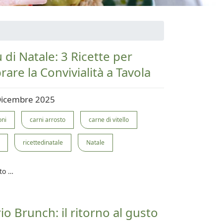
di Natale: 3 Ricette per
rare la Convivialità a Tavola
Dicembre 2025
oni
carni arrosto
carne di vitello
ricettedinatale
Natale
to …
rio Brunch: il ritorno al gusto