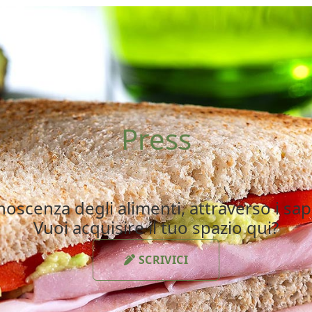
Press
oscenza degli alimenti, attraverso i sapo
Vuoi acquisire il tuo spazio qui?
SCRIVICI