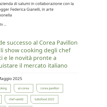
azienda di salumi in collaborazione con la
gger Federica Gianelli, in arte
monella
to …
e successo al Corea Pavillon
li show cooking degli chef
ti e le novità pronte a
istare il mercato italiano
Maggio 2025
oking
at-corea
corea pavillon
chef valotti
tuttofood 2025