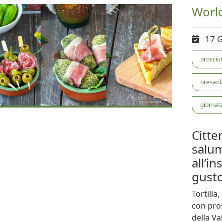
Worl
17 
prosciu
bresaol
giornat
Citte
salum
all’i
gusto
Tortilla
con pros
della Va