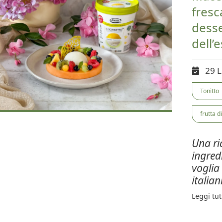
fresc
desse
dell’
29 L
Tonitto
frutta d
Una ri
ingred
voglia
italian
Leggi tut