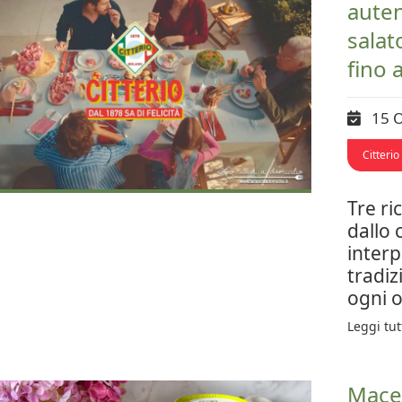
auten
salat
fino 
15 
Citterio
Tre ri
dallo 
interp
tradiz
ogni 
Leggi tut
Maced