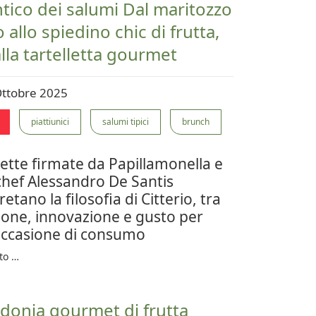
tico dei salumi Dal maritozzo
o allo spiedino chic di frutta,
alla tartelletta gourmet
Ottobre 2025
piattiunici
salumi tipici
brunch
cette firmate da Papillamonella e
chef Alessandro De Santis
retano la filosofia di Citterio, tra
ione, innovazione e gusto per
occasione di consumo
to …
onia gourmet di frutta