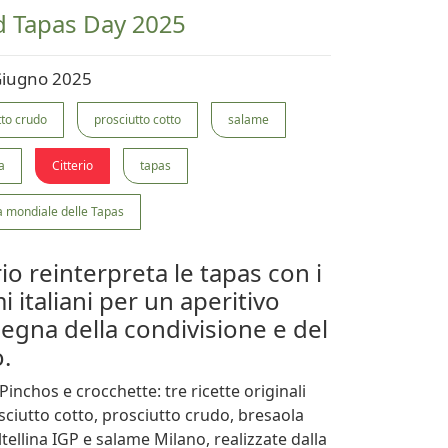
d Tapas Day 2025
Giugno 2025
tto crudo
prosciutto cotto
salame
a
Citterio
tapas
a mondiale delle Tapas
rio reinterpreta le tapas con i
i italiani per un aperitivo
nsegna della condivisione e del
.
, Pinchos e crocchette: tre ricette originali
ciutto cotto, prosciutto crudo, bresaola
ltellina IGP e salame Milano, realizzate dalla