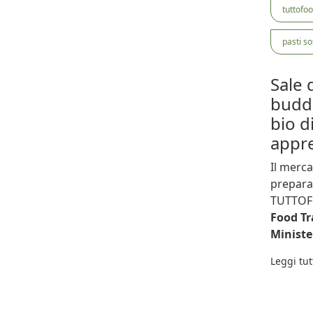
tuttofo
pasti s
Sale 
buddi
bio d
appre
Il merca
prepara 
TUTTOF
Food Tr
Ministe
Leggi tut