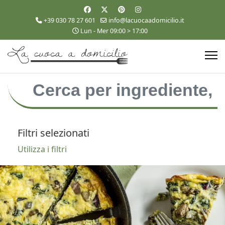
+39 030 78 27 601
info@lacuocaadomicilio.it
Lun - Mer 09:00 > 17:00
Filtri selezionati
Utilizza i filtri