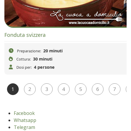
Fonduta svizzera
20 minuti
Preparazione:
30 minuti
Cottura:
4 persone
Dosi per:
1
2
3
4
5
6
7
Facebook
Whatsapp
Telegram