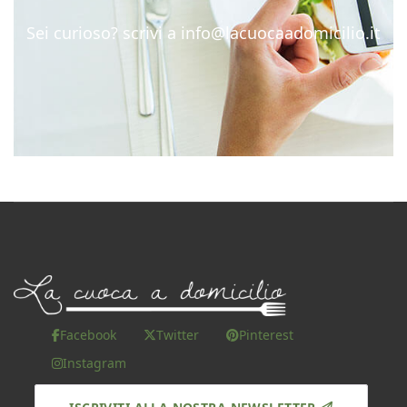
Sei curioso? scrivi a
info@lacuocaadomicilio.it
Facebook
Twitter
Pinterest
Instagram