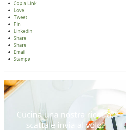
Copia Link
Love
Tweet
Pin
Linkedin
Share
Share
Email
Stampa
Cucina una nostra ricetta,
scatta e invia al volo!