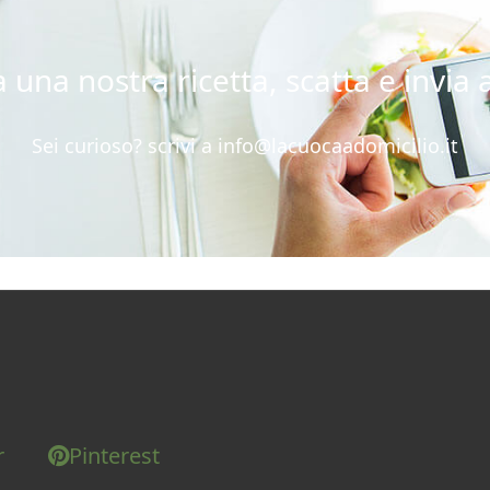
 una nostra ricetta, scatta e invia a
Sei curioso? scrivi a
info@lacuocaadomicilio.it
r
Pinterest