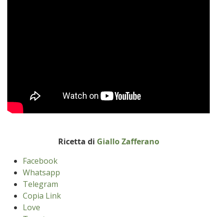
Ricetta di
Giallo Zafferano
Facebook
Whatsapp
Telegram
Copia Link
Love