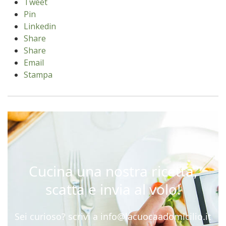
Tweet
Pin
Linkedin
Share
Share
Email
Stampa
Cucina una nostra ricetta,
scatta e invia al volo!
Sei curioso? scrivi a
info@lacuocaadomicilio.it