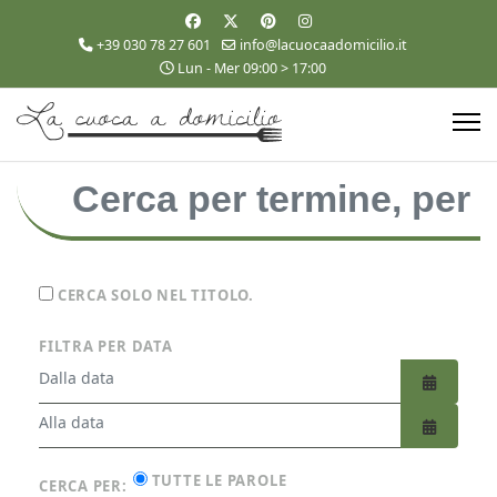
+39 030 78 27 601
info@lacuocaadomicilio.it
Lun - Mer 09:00 > 17:00
CERCA SOLO NEL TITOLO.
FILTRA PER DATA
APRI IL
APRI IL
TUTTE LE PAROLE
CERCA PER: