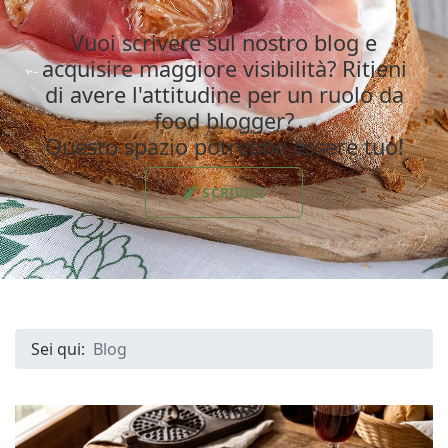
Vuoi scrivere sul nostro blog e
acquisire maggiore visibilità? Ritieni
di avere l'attitudine per un ruolo da
food blogger?
Questo spazio potrebbe essere tuo!
SCRIVICI
Sei qui:
Blog