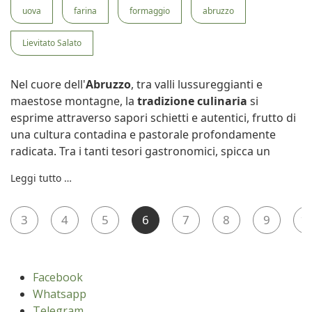
uova
farina
formaggio
abruzzo
Lievitato Salato
Nel cuore dell'
Abruzzo
, tra valli lussureggianti e
maestose montagne, la
tradizione culinaria
si
esprime attraverso sapori schietti e autentici, frutto di
una cultura contadina e pastorale profondamente
radicata. Tra i tanti tesori gastronomici, spicca un
Leggi tutto …
3
4
5
6
7
8
9
1
Facebook
Whatsapp
Telegram