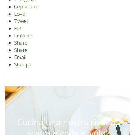
Copia Link
Love
Tweet
Pin
Linkedin
Share
Share
Email
Stampa
Cucina una nostra ricetta,
scatta e invia al volo!