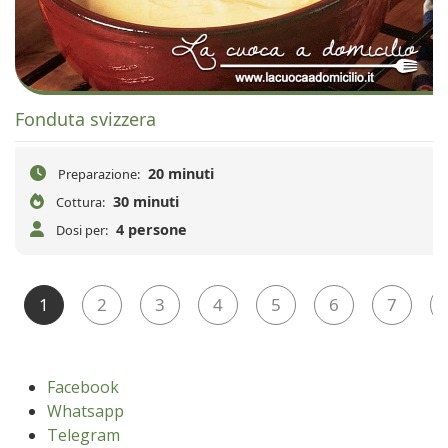
Fonduta svizzera
20 minuti
Preparazione:
30 minuti
Cottura:
4 persone
Dosi per:
1
2
3
4
5
6
7
Facebook
Whatsapp
Telegram