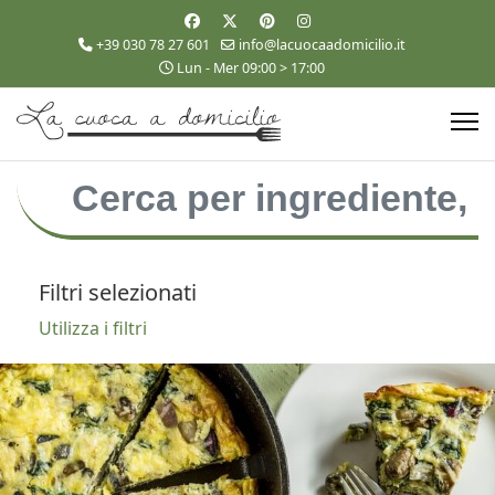
+39 030 78 27 601
info@lacuocaadomicilio.it
Lun - Mer 09:00 > 17:00
Filtri selezionati
Utilizza i filtri