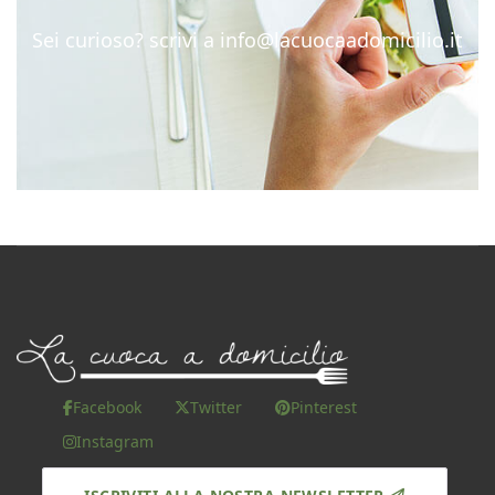
Sei curioso? scrivi a
info@lacuocaadomicilio.it
Facebook
Twitter
Pinterest
Instagram