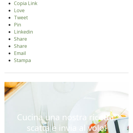
Copia Link
Love
Tweet
Pin
Linkedin
Share
Share
Email
Stampa
Cucina una nostra ricetta,
scatta e invia al volo!