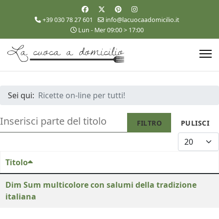
+39 030 78 27 601
info@lacuocaadomicilio.it
Lun - Mer 09:00 > 17:00
Sei qui:
Ricette on-line per tutti!
INSERISCI PARTE DEL TITOLO
FILTRO
PULISCI
VISUALIZZA
Titolo
Dim Sum multicolore con salumi della tradizione
italiana