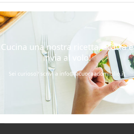
Cucina una nostra ricetta, scatta e
invia al volo!
Sei curioso? scrivi a
info@lacuocaadomicilio.it