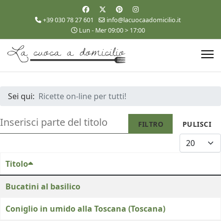
+39 030 78 27 601
info@lacuocaadomicilio.it
Lun - Mer 09:00 > 17:00
Sei qui:
Ricette on-line per tutti!
INSERISCI PARTE DEL TITOLO
FILTRO
PULISCI
VISUALIZZA
Titolo
Bucatini al basilico
Coniglio in umido alla Toscana (Toscana)