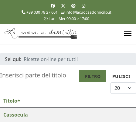
+39 030 78 27 601
info@lacuocaadomicilio.it
Lun - Mer 09:00 > 17:00
Sei qui:
Ricette on-line per tutti!
INSERISCI PARTE DEL TITOLO
FILTRO
PULISCI
VISUALIZZA
Titolo
Cassoeula