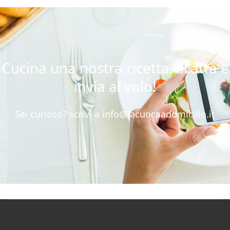
Cucina una nostra ricetta, scatta e
invia al volo!
Sei curioso? scrivi a
info@lacuocaadomicilio.it