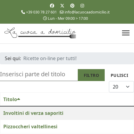
+39 030 78 27 601
info@lacuocaadomicilio.it
Lun - Mer 09:00 > 17:00
Sei qui:
Ricette on-line per tutti!
INSERISCI PARTE DEL TITOLO
FILTRO
PULISCI
VISUALIZZA
Titolo
Involtini di verza saporiti
Pizzoccheri valtellinesi