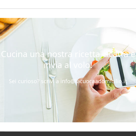
Cucina una nostra ricetta, scatta e
invia al volo!
Sei curioso? scrivi a
info@lacuocaadomicilio.it