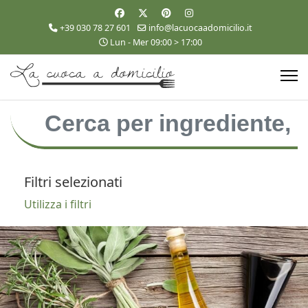
+39 030 78 27 601
info@lacuocaadomicilio.it
Lun - Mer 09:00 > 17:00
Filtri selezionati
Utilizza i filtri