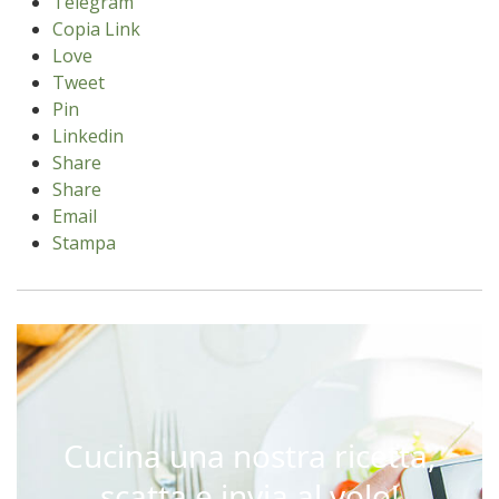
Telegram
Copia Link
Love
Tweet
Pin
Linkedin
Share
Share
Email
Stampa
Cucina una nostra ricetta,
scatta e invia al volo!