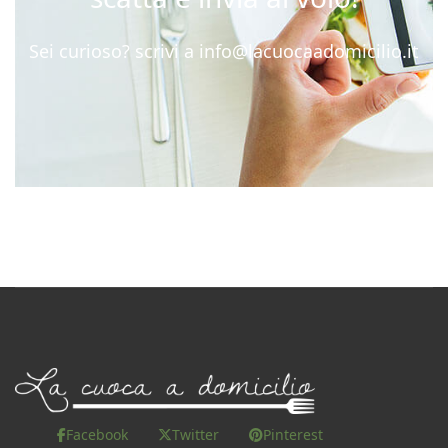
Sei curioso? scrivi a
info@lacuocaadomicilio.it
Facebook
Twitter
Pinterest