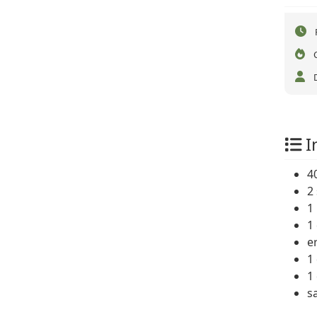
I
4
2
1
1
e
1 
1
s