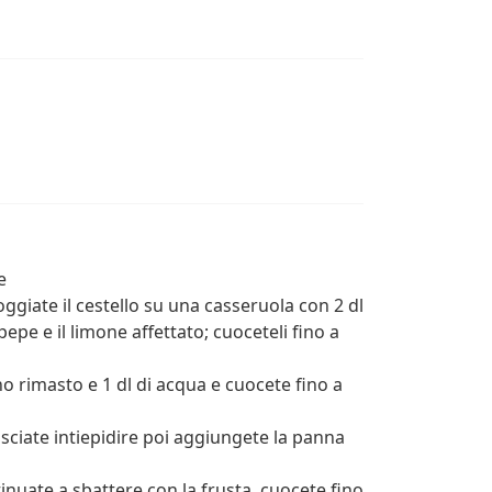
e
oggiate il cestello su una casseruola con 2 dl
pepe e il limone affettato; cuoceteli fino a
no rimasto e 1 dl di acqua e cuocete fino a
asciate intiepidire poi aggiungete la panna
uate a sbattere con la frusta, cuocete fino