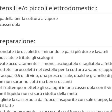
ensili e/o piccoli elettrodomestici:
 padella per la cottura a vapore
 casseruola
reparazione:
ondate i broccoletti eliminando le parti più dure e lavateli
bucciate e tritate gli scalogni
avate accuratamente il limone, asciugatelo e tagliatelo a fett
ettete i broccoletti nel cestello per la cottura a vapore; app
i acqua, 0,5 dl di vino, una presa di sale, qualche granello di 
he non saranno cotti ma ben croccanti
el frattempo mettete gli scalogni in una casseruola con il vi
he il liquido non si sarà ridotto della metà
ogliete la casseruola dal fuoco, insaporite con sale e pepe, l
 il latte
ettete nuovamente la casseruola sul fuoco bassissimo contin