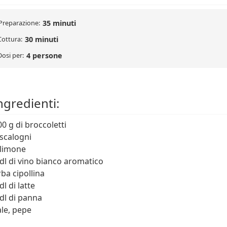
Preparazione:
35 minuti
Cottura:
30 minuti
Dosi per:
4 persone
ngredienti:
00 g di broccoletti
 scalogni
 limone
 dl di vino bianco aromatico
rba cipollina
dl di latte
 dl di panna
ale, pepe