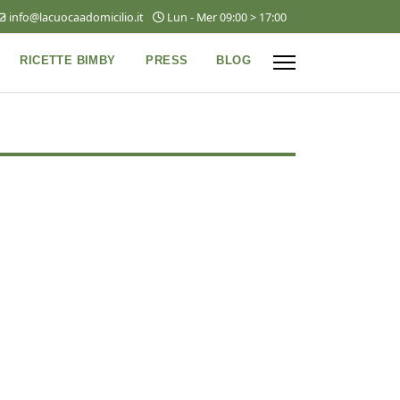
info@lacuocaadomicilio.it
Lun - Mer 09:00 > 17:00
RICETTE BIMBY
PRESS
BLOG