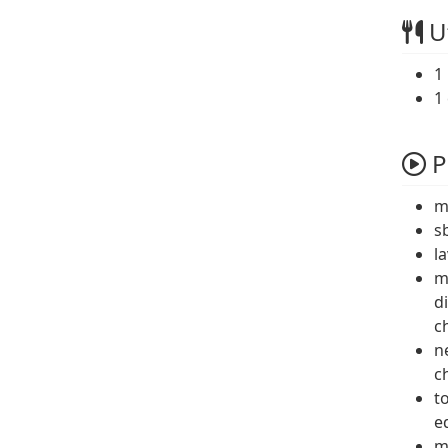
Ut
1
1
P
m
s
l
m
d
c
n
c
t
ed
m