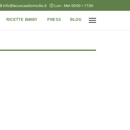
info@lacuocaadomicilio.it
Lun - Mer 09:00 > 17:00
RICETTE BIMBY
PRESS
BLOG