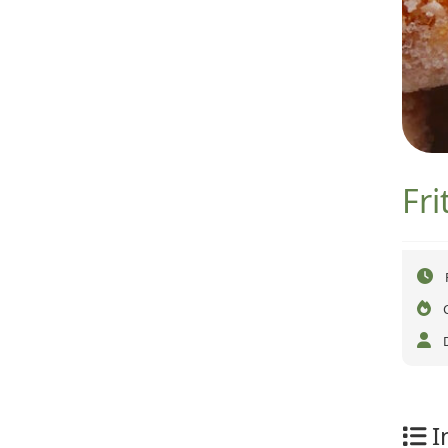
Fri
I