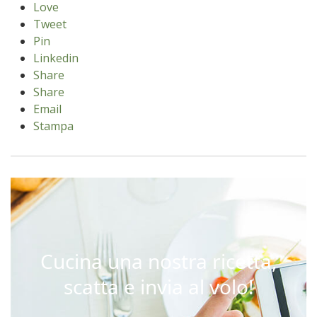
Love
Tweet
Pin
Linkedin
Share
Share
Email
Stampa
Cucina una nostra ricetta,
scatta e invia al volo!