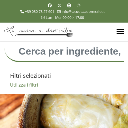
+39 030 78 27 601
info@lacuocaadomicilio.it
Lun - Mer 09:00 > 17:00
Filtri selezionati
Utilizza i filtri