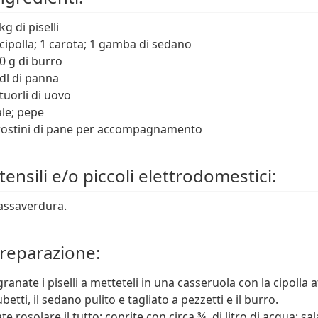
kg di piselli
 cipolla; 1 carota; 1 gamba di sedano
0 g di burro
 dl di panna
 tuorli di uovo
ale; pepe
rostini di pane per accompagnamento
ensili e/o piccoli elettrodomestici:
assaverdura.
reparazione:
granate i piselli a metteteli in una casseruola con la cipolla a
betti, il sedano pulito e tagliato a pezzetti e il burro.
ate rosolare il tutto; coprite con circa ¾ di litro di acqua; s