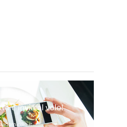
ta e invia al volo!
adomicilio.it