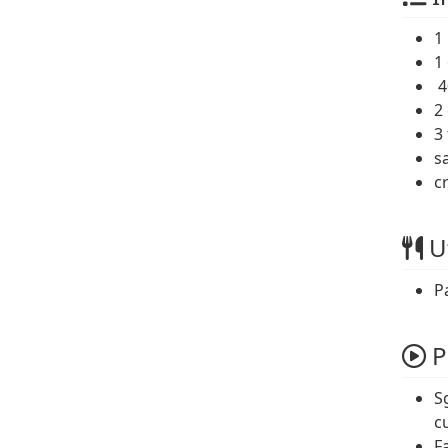
1 
1
4
2
3
s
c
Ut
P
P
S
cu
F