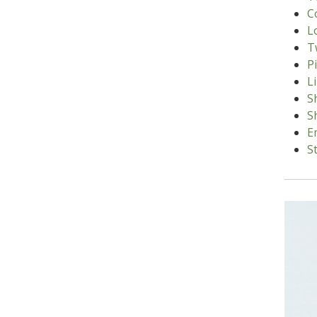
C
L
T
P
L
S
S
E
S