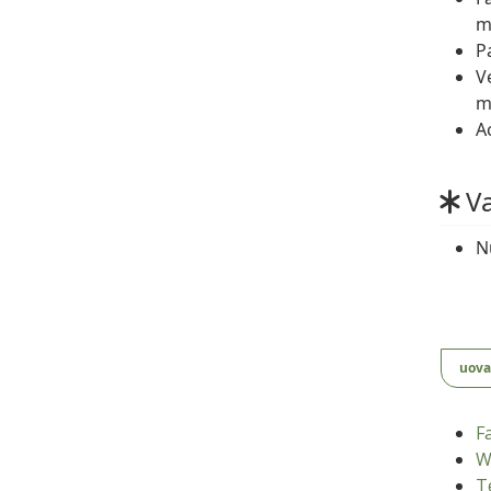
m
P
V
m
A
Va
N
uova
F
W
T