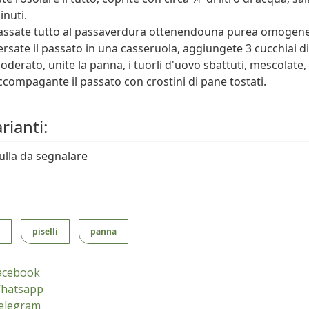
inuti.
assate tutto al passaverdura ottenendouna purea omogene
ersate il passato in una casseruola, aggiungete 3 cucchiai di
oderato, unite la panna, i tuorli d'uovo sbattuti, mescolate, 
ccompagante il passato con crostini di pane tostati.
rianti:
ulla da segnalare
piselli
panna
acebook
hatsapp
elegram