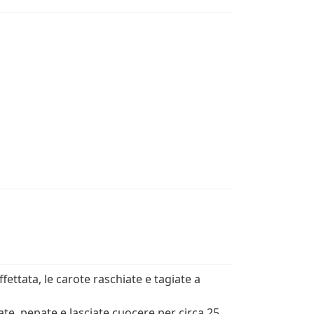
ffettata, le carote raschiate e tagiate a
alate, pepate e lasciate cuocere per circa 25