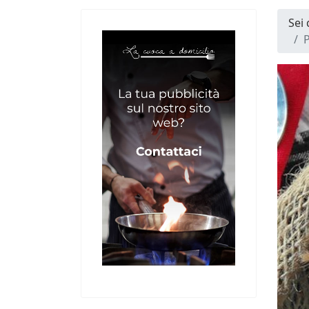
Sei
P