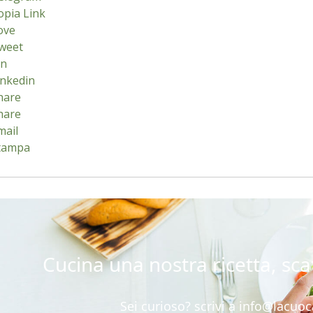
opia Link
ove
weet
in
inkedin
hare
hare
mail
tampa
Cucina una nostra ricetta, scat
Sei curioso? scrivi a
info@lacuoca