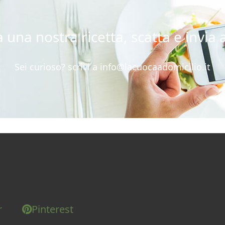
 una nostra ricetta, scatta e invia a
Sei curioso? scrivi a
info@lacuocaadomicilio.it
r
Pinterest