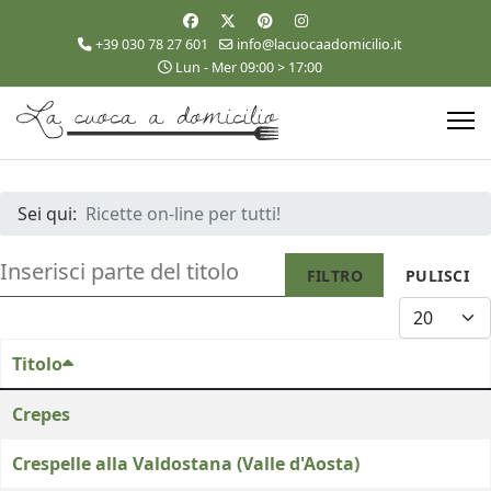
+39 030 78 27 601
info@lacuocaadomicilio.it
Lun - Mer 09:00 > 17:00
Sei qui:
Ricette on-line per tutti!
INSERISCI PARTE DEL TITOLO
FILTRO
PULISCI
VISUALIZZA
Titolo
Crepes
Crespelle alla Valdostana (Valle d'Aosta)