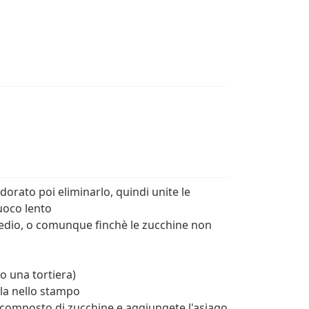
à dorato poi eliminarlo, quindi unite le
fuoco lento
 medio, o comunque finchè le zucchine non
o una tortiera)
ela nello stampo
 il composto di zucchine e aggiungete l'asiago