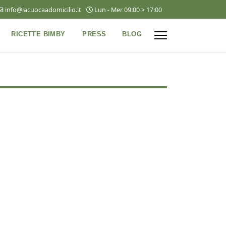
info@lacuocaadomicilio.it
Lun - Mer 09:00 > 17:00
RICETTE BIMBY
PRESS
BLOG