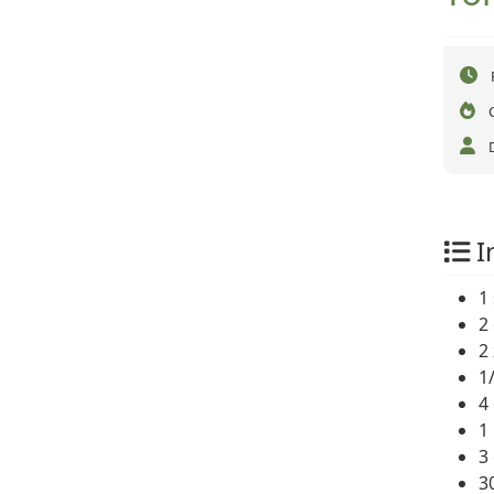
I
1
2 
2
1
4 
1
3
3