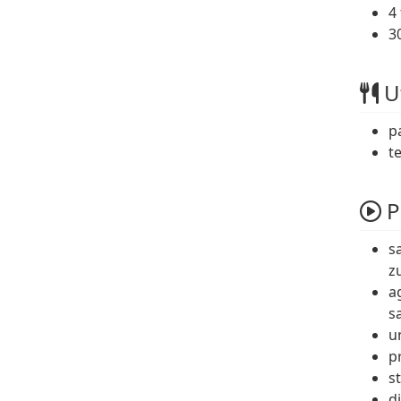
4
3
Ut
p
t
P
s
z
a
s
u
p
s
d