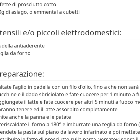
 fette di prosciutto cotto
0g di asiago, o emmental a cubetti
ensili e/o piccoli elettrodomestici:
adella antiaderente
eglia da forno
reparazione:
altate l'aglio in padella con un filo d'olio, fino a che non sar
ucchine e il dado sbriciolato e fate cuocere per 1 minuto a 
ggiungete il latte e fate cuocere per altri 5 minuti a fuoco
aranno tenere ed il latte assorbito completamente
nite anche la panna e le patate
reriscaldate il forno a 180° e imburrate una teglia da forno (
tendete la pasta sul piano da lavoro infarinato e poi mettet
istribuite le fatte di prosciutto sulla pasta, versatevi sopra