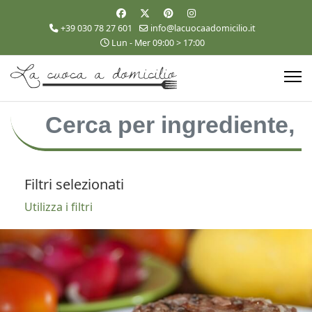
+39 030 78 27 601
info@lacuocaadomicilio.it
Lun - Mer 09:00 > 17:00
Filtri selezionati
Utilizza i filtri