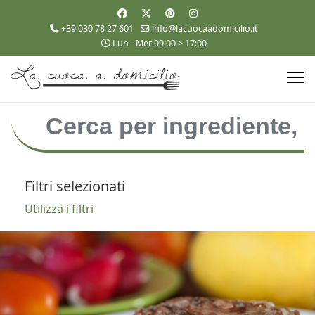
+39 030 78 27 601
info@lacuocaadomicilio.it
Lun - Mer 09:00 > 17:00
Filtri selezionati
Utilizza i filtri