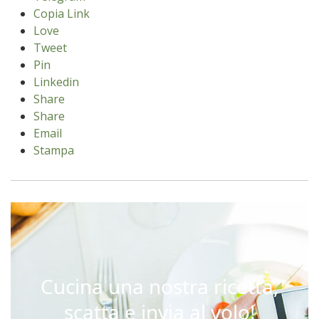
Copia Link
Love
Tweet
Pin
Linkedin
Share
Share
Email
Stampa
Cucina una nostra ricetta,
scatta e invia al volo!