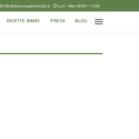
info@lacuocaadomicilio.it
Lun - Mer 09:00 > 17:00
RICETTE BIMBY
PRESS
BLOG