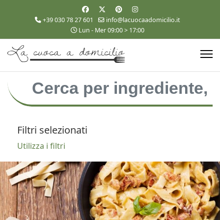
+39 030 78 27 601
info@lacuocaadomicilio.it
Lun - Mer 09:00 > 17:00
Filtri selezionati
Utilizza i filtri