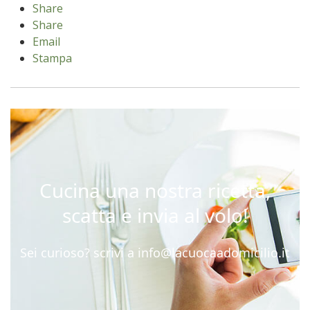
Share
Share
Email
Stampa
Cucina una nostra ricetta,
scatta e invia al volo!
Sei curioso? scrivi a
info@lacuocaadomicilio.it