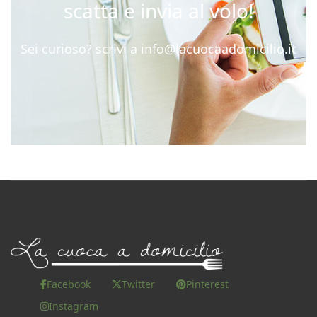
scatta e invia al volo!
Sei curioso? scrivi a
info@lacuocaadomicilio.it
Facebook
Twitter
Pinterest
Instagram