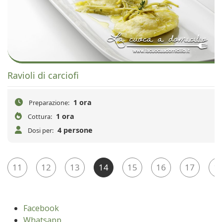
Ravioli di carciofi
1 ora
Preparazione:
1 ora
Cottura:
4 persone
Dosi per:
11
12
13
14
15
16
17
1
Facebook
Whatsapp