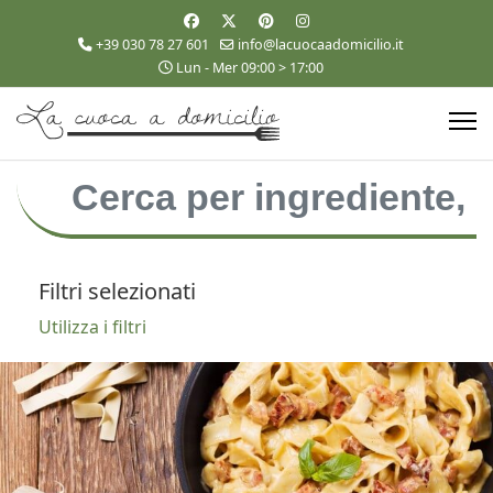
+39 030 78 27 601
info@lacuocaadomicilio.it
Lun - Mer 09:00 > 17:00
Filtri selezionati
Utilizza i filtri