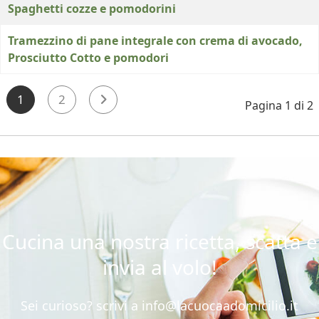
Spaghetti cozze e pomodorini
Tramezzino di pane integrale con crema di avocado,
Prosciutto Cotto e pomodori
1
2
Pagina 1 di 2
Cucina una nostra ricetta, scatta e
invia al volo!
Sei curioso? scrivi a
info@lacuocaadomicilio.it