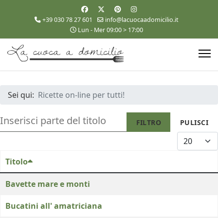
+39 030 78 27 601
info@lacuocaadomicilio.it
Lun - Mer 09:00 > 17:00
Sei qui:
Ricette on-line per tutti!
INSERISCI PARTE DEL TITOLO
FILTRO
PULISCI
VISUALIZZA
Titolo
Bavette mare e monti
Bucatini all' amatriciana