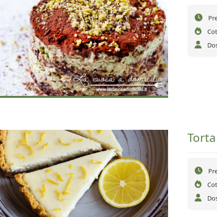
Pr
Cot
Dos
Torta
Pr
Cot
Dos