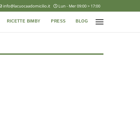
info@lacuocaadomicilio.it
Lun - Mer 09:00 > 17:00
RICETTE BIMBY
PRESS
BLOG