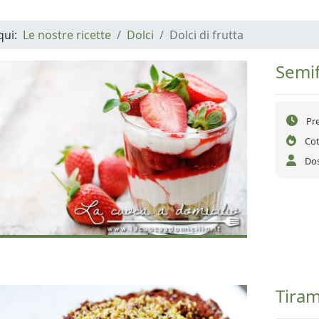
 qui:
Le nostre ricette
Dolci
Dolci di frutta
Semif
Pr
Cot
Dos
Tiram