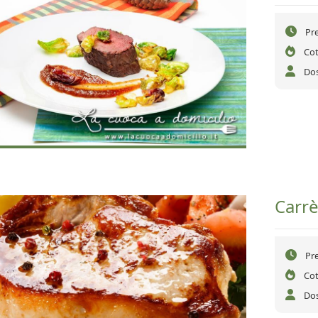
Pr
Cot
Dos
Carrè
Pr
Cot
Dos