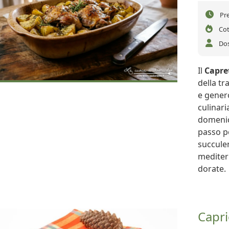
Pr
Cot
Dos
Il
Capre
della tr
e genero
culinari
domenic
passo p
succule
mediterr
dorate.
Capri