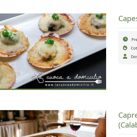
Capes
Pr
Cot
Dos
Capre
(Cala