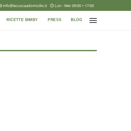
info@lacuocaadomicilio.it
Lun - Mer 09:00 > 17:00
RICETTE BIMBY
PRESS
BLOG