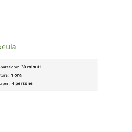
oeula
30 minuti
eparazione:
1 ora
tura:
4 persone
i per: