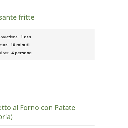
ante fritte
1 ora
eparazione:
10 minuti
tura:
4 persone
i per:
tto al Forno con Patate
bria)