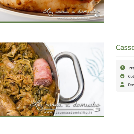
Cass
Pr
Cot
Dos