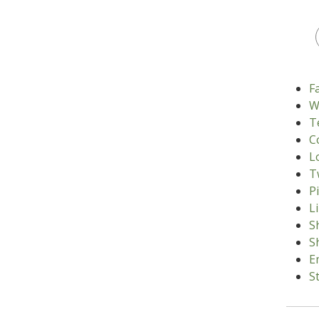
F
W
T
C
L
T
P
L
S
S
E
S