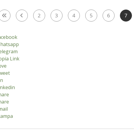
2
3
4
5
6
7
acebook
hatsapp
elegram
opia Link
ove
weet
in
inkedin
hare
hare
mail
tampa